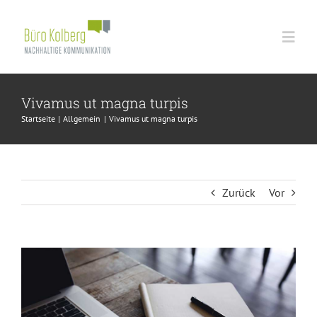
Zum
Inhalt
Togg
springen
Navi
Büro Kolberg
Vivamus ut magna turpis
Startseite
Allgemein
Vivamus ut magna turpis
Consulting | PR | Journalismus
Referenzen
Zurück
Vor
Free Outlook & Consulting
Zeige
grösseres
Kundenstimmen
Bild