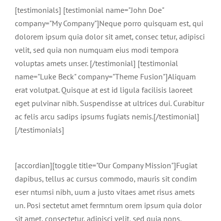
[testimonials] [testimonial name="John Doe"
company="My Company"]Neque porro quisquam est, qui
dolorem ipsum quia dolor sit amet, consec tetur, adipisci
velit, sed quia non numquam eius modi tempora
voluptas amets unser. [/testimonial] [testimonial
name="Luke Beck" company="Theme Fusion"]Aliquam
erat volutpat. Quisque at est id ligula facilisis laoreet
eget pulvinar nibh. Suspendisse at ultrices dui. Curabitur
ac felis arcu sadips ipsums fugiats nemis.[/testimonial]
[/testimonials]
[accordian][toggle title="Our Company Mission"]Fugiat
dapibus, tellus ac cursus commodo, mauris sit condim
eser ntumsi nibh, uum a justo vitaes amet risus amets
un. Posi sectetut amet fermntum orem ipsum quia dolor
sit amet, consectetur, adipisci velit, sed quia nons.