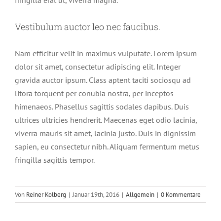
fringilla erat ut, viverra magna.
Vestibulum auctor leo nec faucibus.
Nam efficitur velit in maximus vulputate. Lorem ipsum
dolor sit amet, consectetur adipiscing elit. Integer
gravida auctor ipsum. Class aptent taciti sociosqu ad
litora torquent per conubia nostra, per inceptos
himenaeos. Phasellus sagittis sodales dapibus. Duis
ultrices ultricies hendrerit. Maecenas eget odio lacinia,
viverra mauris sit amet, lacinia justo. Duis in dignissim
sapien, eu consectetur nibh. Aliquam fermentum metus
fringilla sagittis tempor.
Von
Reiner Kolberg
|
Januar 19th, 2016
|
Allgemein
|
0 Kommentare