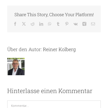
Share This Story, Choose Your Platform!
Facebook
X
Reddit
LinkedIn
WhatsApp
Tumblr
Pinterest
Vk
Xing
E-
Mail
Über den Autor:
Reiner Kolberg
Hinterlasse einen Kommentar
Kommentar