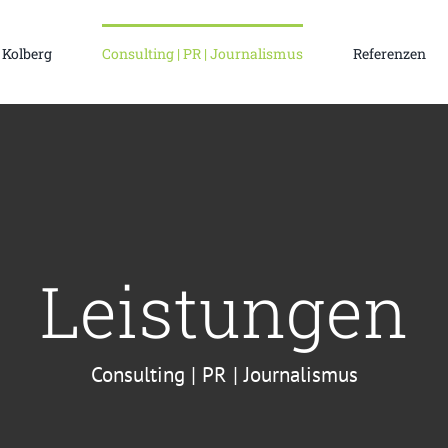
 Kolberg
Consulting | PR | Journalismus
Referenzen
Kopf & Herz
Reiner Kolberg ist Kopf und Namensgeber der
Netzwerkagentur Büro Kolberg. Strategischer
Berater, Kommunikationsexperte und Moderator.
Digital Transformati
ABOUT US
Leistungen
Consulting | PR | Journalismus
Health & Sustainabili