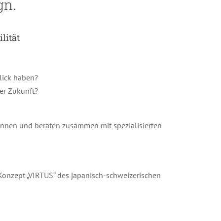
gn.
lität
lick haben?
er Zukunft?
Innen und beraten zusammen mit spezialisierten
-Konzept „VIRTUS“ des japanisch-schweizerischen