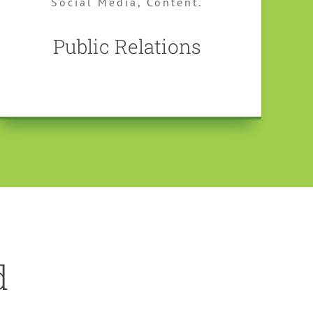
Social Media, Content.
Public Relations
d