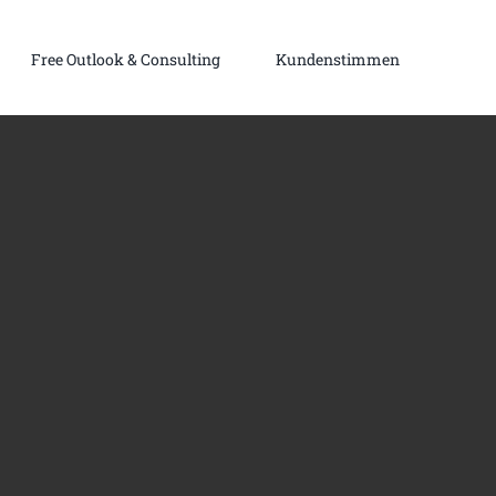
Free Outlook & Consulting
Kundenstimmen
Netzwerk & Partner
Zusammen mit langjährigen Partnern bieten wir
alles aus einer Hand: Grafikdesign – Brandbuilding –
Bildsprache – Video – Social Media – Events.
on
Micromobility & Mobility 4.0
OUR NETWORK
Corporate Real Estate
ty